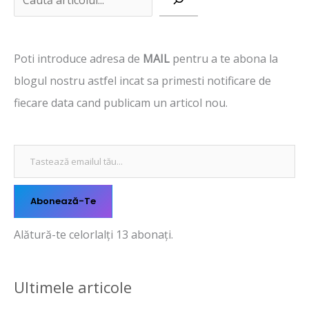
a
u
Poti introduce adresa de
MAIL
pentru a te abona la
t
blogul nostru astfel incat sa primesti notificare de
ă
fiecare data cand publicam un articol nou.
Abonează-Te
Alătură-te celorlalți 13 abonați.
Ultimele articole