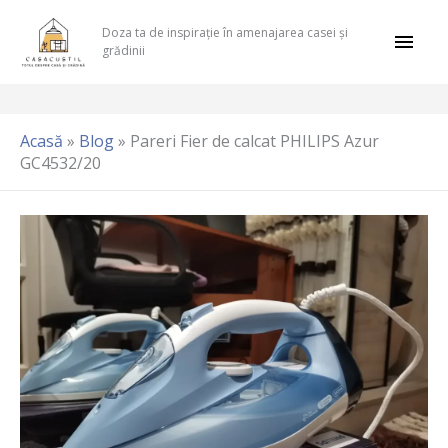
Skip
Mai
Doza ta de inspirație în amenajarea casei și
to
grădinii
content
Men
Acasă
»
Blog
»
Pareri Fier de calcat PHILIPS Azur
GC4532/20