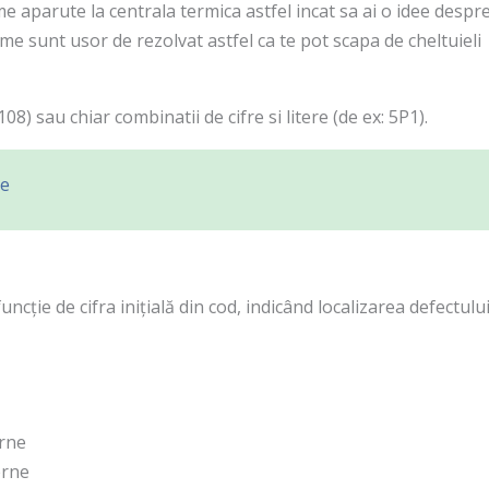
e aparute la centrala termica astfel incat sa ai o idee despr
me sunt usor de rezolvat astfel ca te pot scapa de cheltuieli
8) sau chiar combinatii de cifre si litere (de ex: 5P1).
ce
ncție de cifra inițială din cod, indicând localizarea defectulu
erne
erne