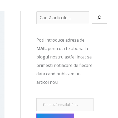
Tastează emailul tău...
C
a
u
Poti introduce adresa de
t
MAIL
pentru a te abona la
ă
blogul nostru astfel incat sa
primesti notificare de fiecare
data cand publicam un
articol nou.