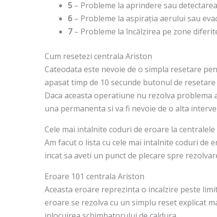
5
– Probleme la aprindere sau detectarea 
6
– Probleme la aspirația aerului sau ev
7
– Probleme la încălzirea pe zone diferit
Cum resetezi centrala Ariston
Cateodata este nevoie de o simpla resetare pen
apasat timp de 10 secunde butonul de resetare 
Daca aceasta operatiune nu rezolva problema 
una permanenta si va fi nevoie de o alta interve
Cele mai intalnite coduri de eroare la centralele
Am facut o lista cu cele mai intalnite coduri de e
incat sa aveti un punct de plecare spre rezolva
Eroare 101 centrala Ariston
Aceasta eroare reprezinta o incalzire peste limi
eroare se rezolva cu un simplu reset explicat m
inlocuirea schimbatorului de caldura.