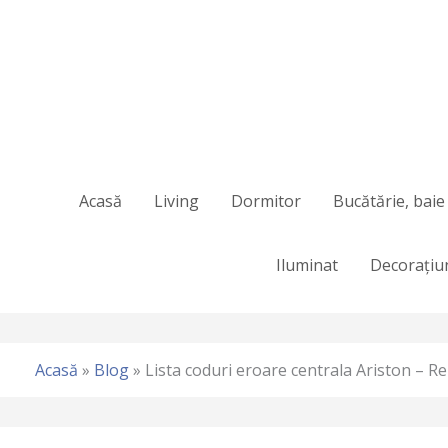
Skip
to
content
Acasă
Living
Dormitor
Bucătărie, baie 
Iluminat
Decorațiu
Acasă
»
Blog
»
Lista coduri eroare centrala Ariston – R