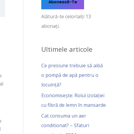
Abonează-Te
Alătură-te celorlalți 13
abonați.
Ultimele articole
Ce presiune trebuie să aibă
o pompă de apă pentru o
e
al
locuință?
Economisește: Rolul izolației
cu fibră de lemn în mansarde
Cat consuma un aer
e
conditionat? – Sfaturi
l