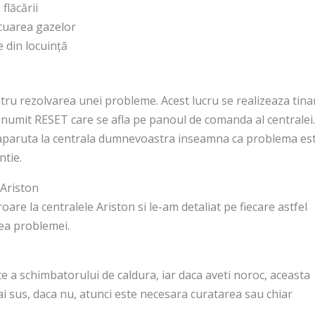
flăcării
acuarea gazelor
e din locuință
tru rezolvarea unei probleme. Acest lucru se realizeaza tin
numit RESET care se afla pe panoul de comanda al centralei.
aparuta la centrala dumnevoastra inseamna ca problema es
ntie.
 Ariston
roare la centralele Ariston si le-am detaliat pe fiecare astfel
rea problemei.
te a schimbatorului de caldura, iar daca aveti noroc, aceasta
ai sus, daca nu, atunci este necesara curatarea sau chiar