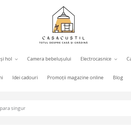
și hol
Camera bebelușului
Electrocasnice
C
ni
Idei cadouri
Promoții magazine online
Blog
epara singur