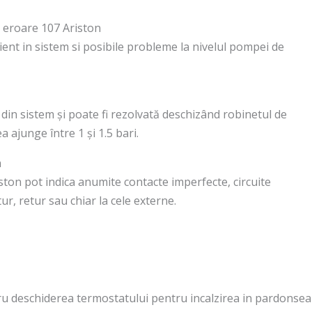
, eroare 107 Ariston
cient in sistem si posibile probleme la nivelul pompei de
 din sistem și poate fi rezolvată deschizând robinetul de
ajunge între 1 și 1.5 bari.
n
riston pot indica anumite contacte imperfecte, circuite
ur, retur sau chiar la cele externe.
u deschiderea termostatului pentru incalzirea in pardonseal