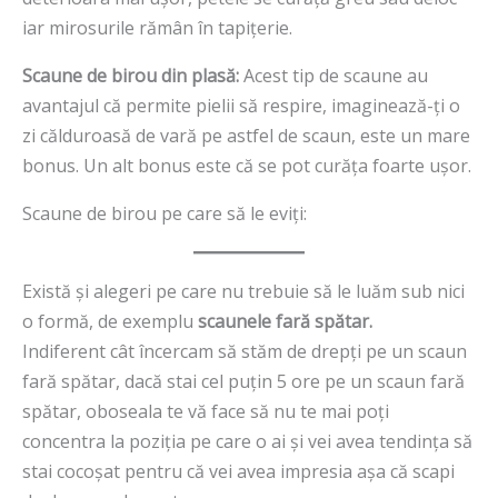
iar mirosurile rămân în tapițerie.
Scaune de birou din plasă:
Acest tip de scaune au
avantajul că permite pielii să respire, imaginează-ți o
zi călduroasă de vară pe astfel de scaun, este un mare
bonus. Un alt bonus este că se pot curăța foarte ușor.
Scaune de birou pe care să le eviți:
Există și alegeri pe care nu trebuie să le luăm sub nici
o formă, de exemplu
scaunele fară spătar.
Indiferent cât încercam să stăm de drepți pe un scaun
fară spătar, dacă stai cel puțin 5 ore pe un scaun fară
spătar, oboseala te vă face să nu te mai poți
concentra la poziția pe care o ai și vei avea tendința să
stai cocoșat pentru că vei avea impresia așa că scapi