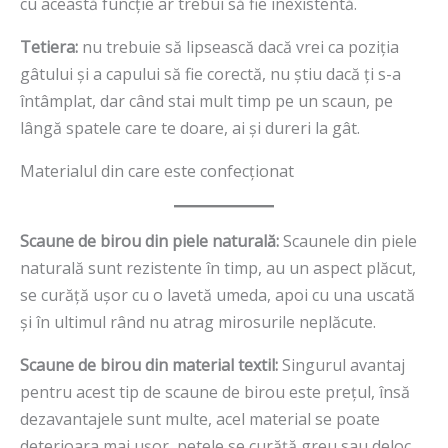
cu această funcție ar trebui să fie inexistentă.
Tetiera:
nu trebuie să lipsească dacă vrei ca poziția
gâtului și a capului să fie corectă, nu știu dacă ți s-a
întâmplat, dar când stai mult timp pe un scaun, pe
lângă spatele care te doare, ai și dureri la gât.
Materialul din care este confecționat
Scaune de birou din piele naturală:
Scaunele din piele
naturală sunt rezistente în timp, au un aspect plăcut,
se curăță ușor cu o lavetă umeda, apoi cu una uscată
și în ultimul rând nu atrag mirosurile neplăcute.
Scaune de birou din material textil:
Singurul avantaj
pentru acest tip de scaune de birou este prețul, însă
dezavantajele sunt multe, acel material se poate
deterioara mai ușor, petele se curăță greu sau deloc