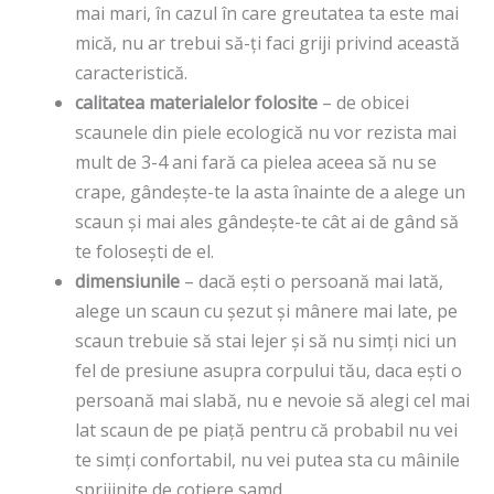
mai mari, în cazul în care greutatea ta este mai
mică, nu ar trebui să-ți faci griji privind această
caracteristică.
calitatea materialelor folosite
– de obicei
scaunele din piele ecologică nu vor rezista mai
mult de 3-4 ani fară ca pielea aceea să nu se
crape, gândește-te la asta înainte de a alege un
scaun și mai ales gândește-te cât ai de gând să
te folosești de el.
dimensiunile
– dacă ești o persoană mai lată,
alege un scaun cu șezut și mânere mai late, pe
scaun trebuie să stai lejer și să nu simți nici un
fel de presiune asupra corpului tău, daca ești o
persoană mai slabă, nu e nevoie să alegi cel mai
lat scaun de pe piață pentru că probabil nu vei
te simți confortabil, nu vei putea sta cu mâinile
sprijinite de cotiere samd.