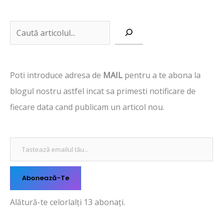
Tastează emailul tău...
C
a
u
Poti introduce adresa de
MAIL
pentru a te abona la
t
blogul nostru astfel incat sa primesti notificare de
ă
fiecare data cand publicam un articol nou.
Abonează-Te
Alătură-te celorlalți 13 abonați.