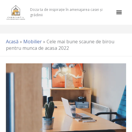
Skip
Mai
Doza ta de inspirație în amenajarea casei și
to
grădinii
content
Men
Acasă
»
Mobilier
»
Cele mai bune scaune de birou
pentru munca de acasa 2022