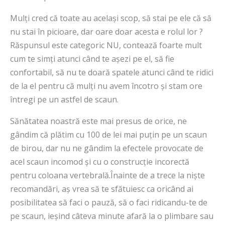
Mulți cred că toate au același scop, să stai pe ele că să
nu stai în picioare, dar oare doar acesta e rolul lor ?
Răspunsul este categoric NU, contează foarte mult
cum te simți atunci când te așezi pe el, să fie
confortabil, să nu te doară spatele atunci când te ridici
de la el pentru că mulți nu avem încotro și stam ore
întregi pe un astfel de scaun.
Sănătatea noastră este mai presus de orice, ne
gândim că plătim cu 100 de lei mai puțin pe un scaun
de birou, dar nu ne gândim la efectele provocate de
acel scaun incomod și cu o construcție incorectă
pentru coloana vertebrală.Înainte de a trece la niște
recomandări, aș vrea să te sfătuiesc ca oricând ai
posibilitatea să faci o pauză, să o faci ridicandu-te de
pe scaun, ieșind câteva minute afară la o plimbare sau