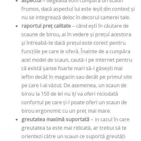
aspectul
– degeaba vom cumpăra un scaun
frumos, dacă aspectul lui este ieșit din context și
nu se integrează deloc în decorul camerei tale.
raportul preț calitate
– când ești în căutare de
scaune de birou, ai în vedere și prețul acestora
și întreabă-te dacă prețul este corect pentru
funcțiile pe care le oferă. Înainte de a cumpăra
acel model de scaun, caută-l pe internet pentru
că există șanse foarte mari să-l găsești mai
ieftin decât în magazin sau decât pe primul site
pe care l-ai văzut. De asemenea, un scaun de
birou la 150 de lei nu iți va oferi niciodată
confortul pe care ți-l poate oferi un scaun de
birou ergonomic cu un preț mai mare.
greutatea maximă suportată
– in cazul în care
greutatea ta este mai ridicată, ar trebui să te
orientezi către un scaun ce suportă greutăți