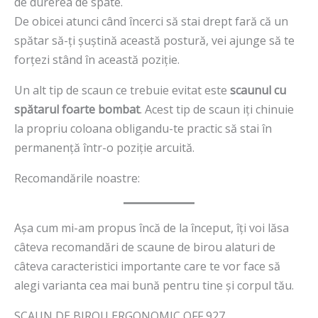
de durerea de spate.
De obicei atunci când încerci să stai drept fară că un
spătar să-ți șuștină această postură, vei ajunge să te
forțezi stând în această poziție.
Un alt tip de scaun ce trebuie evitat este
scaunul cu
spătarul foarte bombat
. Acest tip de scaun iți chinuie
la propriu coloana obligandu-te practic să stai în
permanență într-o poziție arcuită.
Recomandările noastre:
Așa cum mi-am propus încă de la început, îți voi lăsa
câteva recomandări de scaune de birou alaturi de
câteva caracteristici importante care te vor face să
alegi varianta cea mai bună pentru tine și corpul tău.
SCAUN DE BIROU ERGONOMIC OFF 927