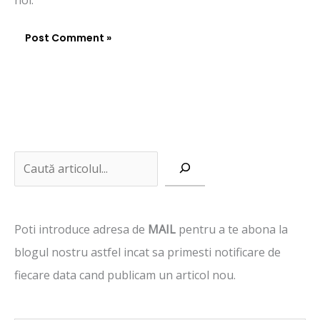
noi.
Tastează emailul tău...
C
a
u
Poti introduce adresa de
MAIL
pentru a te abona la
t
blogul nostru astfel incat sa primesti notificare de
ă
fiecare data cand publicam un articol nou.