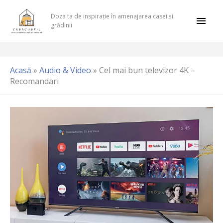
Skip
Mai
Doza ta de inspirație în amenajarea casei și
to
grădinii
content
Men
Acasă
»
Audio & Video
»
Cel mai bun televizor 4K –
Recomandari