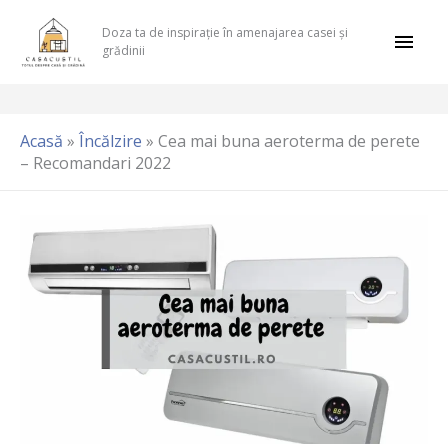
Skip
Mai
Doza ta de inspirație în amenajarea casei și
to
grădinii
content
Men
Acasă
»
Încălzire
»
Cea mai buna aeroterma de perete
– Recomandari 2022