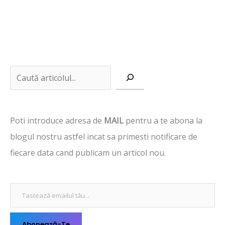
Tastează emailul tău...
C
a
u
Poti introduce adresa de
MAIL
pentru a te abona la
t
blogul nostru astfel incat sa primesti notificare de
ă
fiecare data cand publicam un articol nou.
Abonează-Te